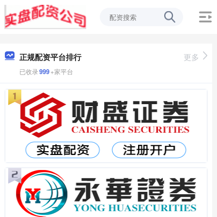
正规配资平台排行
更多
已收录
999
+家平台