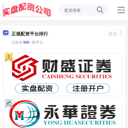
正规配资平台排行
更多
已收录
999
+家平台