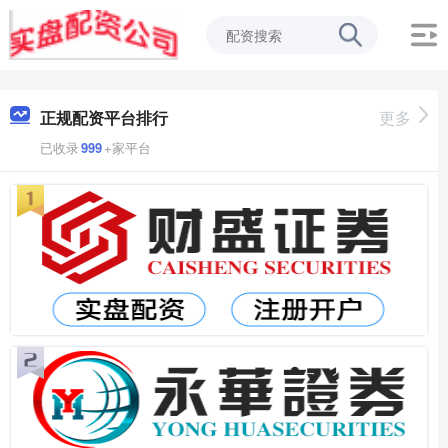
正规配资平台排行
更多
已收录
999
+家平台