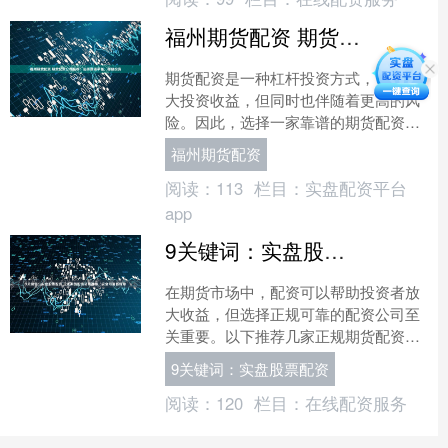
福州期货配资 期货配资公司推荐：选择靠谱平台，稳健投资
期货配资是一种杠杆投资方式，可以放
大投资收益，但同时也伴随着更高的风
险。因此，选择一家靠谱的期货配资公
司至关重要。 此外，莆田股票配资还提
福州期货配资
供灵活的配资方案，满足....
阅读：
113
栏目：
实盘配资平台
app
9关键词：实盘股票配资 正规期货配资公司推荐，安全可靠有保障
在期货市场中，配资可以帮助投资者放
大收益，但选择正规可靠的配资公司至
关重要。以下推荐几家正规期货配资公
司，为您的投资提供安全保障： 恒信证
9关键词：实盘股票配资
券是一家大型券商，提供....
阅读：
120
栏目：
在线配资服务