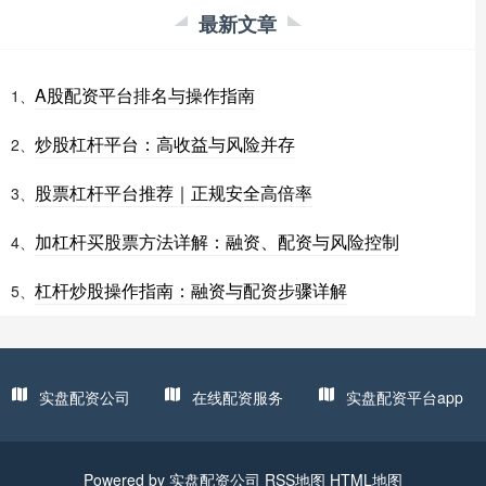
最新文章
A股配资平台排名与操作指南
1、
炒股杠杆平台：高收益与风险并存
2、
股票杠杆平台推荐｜正规安全高倍率
3、
加杠杆买股票方法详解：融资、配资与风险控制
4、
杠杆炒股操作指南：融资与配资步骤详解
5、
实盘配资公司
在线配资服务
实盘配资平台app
Powered by
实盘配资公司
RSS地图
HTML地图