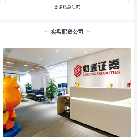
更多话题动态
实盘配资公司