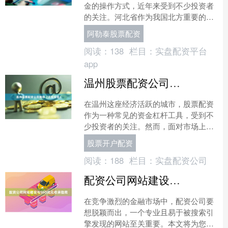
金的操作方式，近年来受到不少投资者
的关注。河北省作为我国北方重要的经
济省份，配资市场也日趋活跃。然而，
阿勒泰股票配资
面对市场上众多的配资公司....
阅读：
138
栏目：
实盘配资平台
app
温州股票配资公司推荐（正规安全）
在温州这座经济活跃的城市，股票配资
作为一种常见的资金杠杆工具，受到不
少投资者的关注。然而，面对市场上众
多配资公司，如何选择一家正规、安
股票开户配资
全、可靠的平台，成为许多股....
阅读：
188
栏目：
实盘配资公司
配资公司网站建设与SEO优化收录指南
在竞争激烈的金融市场中，配资公司要
想脱颖而出，一个专业且易于被搜索引
擎发现的网站至关重要。本文将为您详