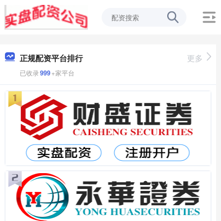
正规配资平台排行
更多
已收录
999
+家平台