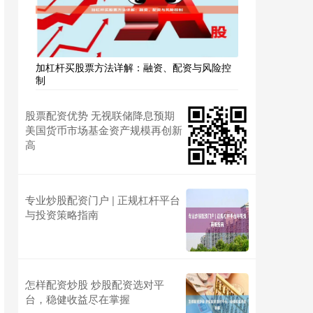
加杠杆买股票方法详解：融资、配资与风险控
制
股票配资优势 无视联储降息预期
美国货币市场基金资产规模再创新
高
专业炒股配资门户 | 正规杠杆平台
与投资策略指南
怎样配资炒股 炒股配资选对平
台，稳健收益尽在掌握