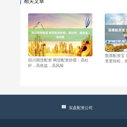
相关文章
股票配资宝
四川期货配资 网贷配资炒股：高杠
资更轻松，
杆，高收益，高风险
实盘配资公司