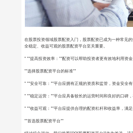
在股票投资领域股票配资入门，股票配资已成为一种常见的
全稳定、收益可观的股票配资平台至关重要。
* **提高投资效率：**配资可以帮助投资者更有效地利用
**选择股票配资平台的标准**
* **安全可靠：**平台应拥有正规的资质和监管，资金安全
* **稳定运营：**平台应具备较长的运营时间和良好的口碑
* **收益可观：**平台应提供合理的配资杠杆和收益率，满
**首选股票配资平台**