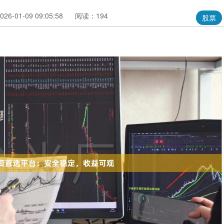
6-01-09 09:05:58
阅读：194
股票