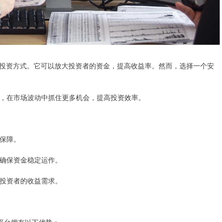
投资方式。它可以放大投资者的资金，提高收益率。然而，选择一个安
资金，在市场波动中抓住更多机会，提高投资效率。
有保障。
，确保资金稳定运作。
足投资者的收益需求。