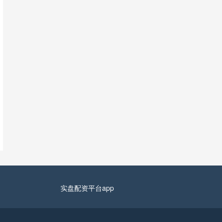
实盘配资平台app