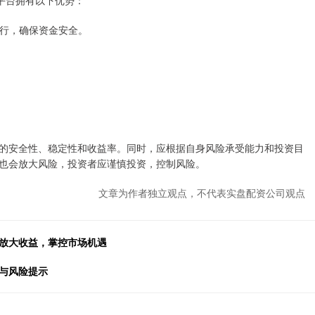
该平台拥有以下优势：
银行，确保资金安全。
的安全性、稳定性和收益率。同时，应根据自身风险承受能力和投资目
也会放大风险，投资者应谨慎投资，控制风险。
文章为作者独立观点，不代表实盘配资公司观点
者放大收益，掌控市场机遇
与风险提示