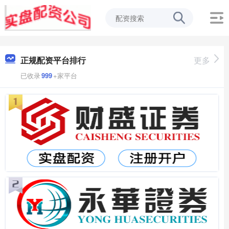
正规配资平台排行
更多
已收录
999
+家平台