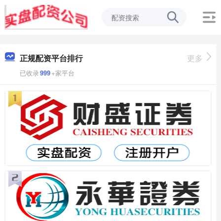
正规配资平台排行
更多
已收录
999
+家平台